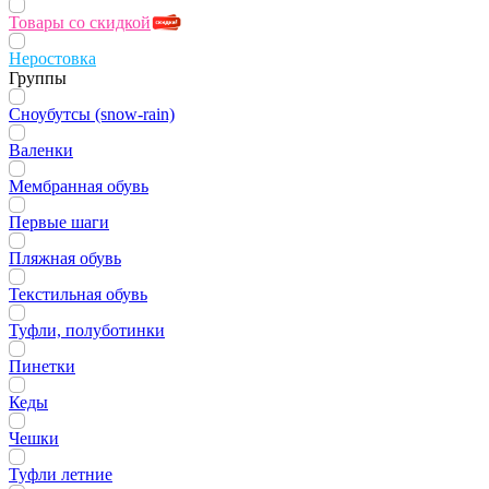
Товары со скидкой
Неростовка
Группы
Сноубутсы (snow-rain)
Валенки
Мембранная обувь
Первые шаги
Пляжная обувь
Текстильная обувь
Туфли, полуботинки
Пинетки
Кеды
Чешки
Туфли летние