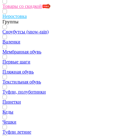
Товары со скидкой
Неростовка
Группы
Сноубутсы (snow-rain)
Валенки
Мембранная обувь
Первые шаги
Пляжная обувь
Текстильная обувь
Туфли, полуботинки
Пинетки
Кеды
Чешки
Туфли летние