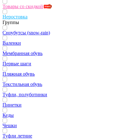
Товары со скидкой
Неростовка
Группы
Сноубутсы (snow-rain)
Валенки
Мембранная обувь
Первые шаги
Пляжная обувь
Текстильная обувь
Туфли, полуботинки
Пинетки
Кеды
Чешки
Туфли летние