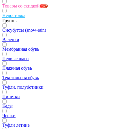
Товары со скидкой
Неростовка
Группы
Сноубутсы (snow-rain)
Валенки
Мембранная обувь
Первые шаги
Пляжная обувь
Текстильная обувь
Туфли, полуботинки
Пинетки
Кеды
Чешки
Туфли летние